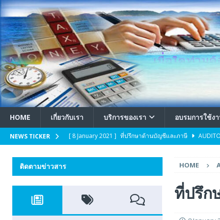
HOME
เกี่ยวกับเรา
บริการของเรา
อบรมการใช้งา
[ 8 January 2021 ]
ที่ปรึกษาด้านบัญชีและภาษี
AUDIT
NEWS TICKER
[ 1 January 2021 ]
วัตถุประสงค์การทำบัญชี
ACCOUNT
HOME
ติดตามข่าวสาร
[ 30 December 2020 ]
การเตรียมเอกสารจดทะเบียนบริษั
[ 28 July 2020 ]
ติดต่อ
ติดต่อ
ที่ปรึ
[ 14 January 2021 ]
ป้องกัน Covid-19
COVID19